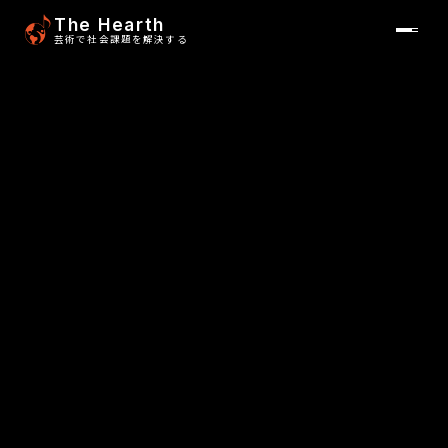
The Hearth
芸術で社会課題を解決する
SOLUTIONS
01
REPORTS
02
NEWS
03
ABOUT
04
CONTACT
05