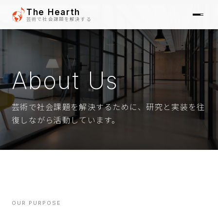
The Hearth
芸術で社会課題を解決する
SOLUTIONS
About Us
01
REPORTS
芸術で社会課題を解決するために、研究と実装を往
02
復しながら活動しています。
NEWS
03
ABOUT
04
OUR PURPOSE
CONTACT
05