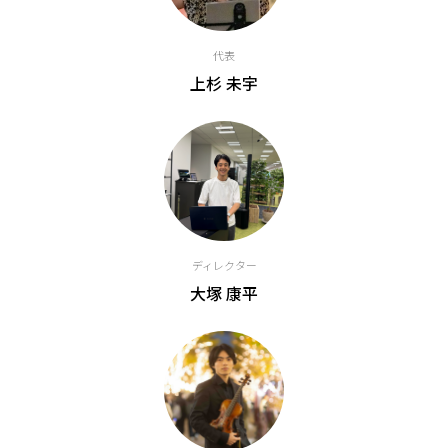
代表
上杉 未宇
ディレクター
大塚 康平