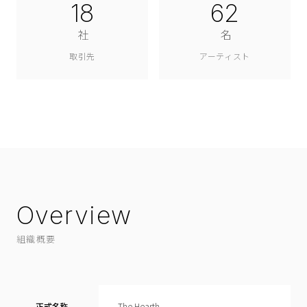
18
62
社
名
取引先
アーティスト
Overview
組織概要
正式名称
The Hearth