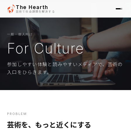
The Hearth
芸術で社会課題を解決する
一般・個人向け
SOLUTIONS
For Culture
01
REPORTS
参加しやすい体験と読みやすいメディアで、芸術の
02
入口をひらきます。
NEWS
03
ABOUT
04
PROBLEM
芸術を、もっと近くにする
CONTACT
05