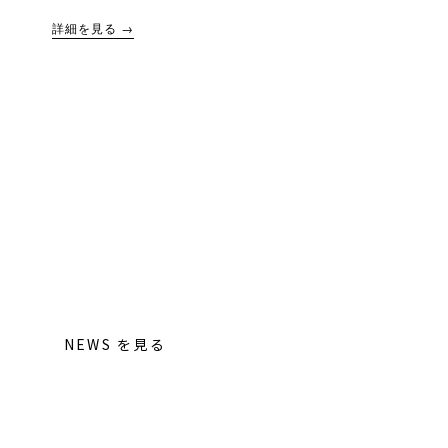
詳細を見る →
NEXT ACTION
まずは用途に合わせてご相談ください。
導入検討、実証実験、資料確認のいずれでも歓迎です。
NEWS を見る
参加相談をする