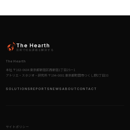
The Hearth
芸術で社会課題を解決する
The Hearth
本社 〒163-0604 東京都新宿区西新宿1丁目25ー1
アトリエ・スタジオ・研究所 〒194-0001 東京都町田市つくし野2丁目33
SOLUTIONS
REPORTS
NEWS
ABOUT
CONTACT
サイトポリシー